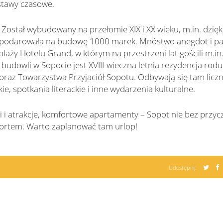
stawy czasowe.
 Został wybudowany na przełomie XIX i XX wieku, m.in. dzięk
a podarowała na budowę 1000 marek. Mnóstwo anegdot i pa
plaży Hotelu Grand, w którym na przestrzeni lat gościli m.in
h budowli w Sopocie jest XVIII-wieczna letnia rezydencja rodu
i oraz Towarzystwa Przyjaciół Sopotu. Odbywają się tam licz
e, spotkania literackie i inne wydarzenia kulturalne.
ki i atrakcje, komfortowe apartamenty – Sopot nie bez przycz
ortem. Warto zaplanować tam urlop!
Udostępnij: