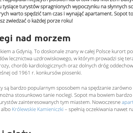
ku tysiące turystów spragnionych wypoczynku na słynnych s
órych warto spędzić tam czas i wynająć apartament. Sopot t
sz zwiedzać o każdej porze roku!
clegi nad morzem
iem a Gdynią. To doskonale znany w całej Polsce kurort po
adów lecznictwa uzdrowiskowego, w którym prowadzi się ter
ozy, chorób kardiologicznych oraz dolnych dróg oddechow
eśnej od 1961 r. konkursów piosenki.
icy są bardzo popularnym sposobem na spędzanie zarówno 
am można stosunkowo tanie noclegi. Sopot ma bowiem bardzo
turystów zainteresowanych tym miastem. Nowoczesne
apar
albo
Królewskie Kamieniczki
– spełnią oczekiwania nawet na