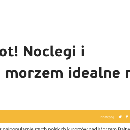
ot! Noclegi i
 morzem idealne 
Udostępnij:
najpopularniejszych polskich kurortów nad Morzem Bałtyck