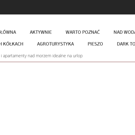
GŁÓWNA
AKTYWNIE
WARTO POZNAĆ
NAD WODĄ
H KÓŁKACH
AGROTURYSTYKA
PIESZO
DARK T
i i apartamenty nad morzem idealne na urlop