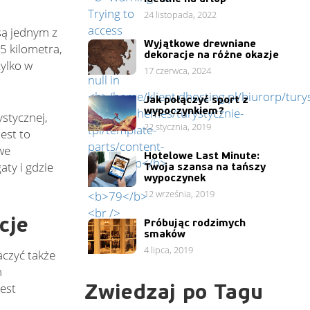
24 listopada, 2022
są jednym z
Wyjątkowe drewniane
,5 kilometra,
dekoracje na różne okazje
tylko w
17 czerwca, 2024
Jak połączyć sport z
wypoczynkiem?
ystycznej,
22 stycznia, 2019
est to
we
Hotelowe Last Minute:
ty i gdzie
Twoja szansa na tańszy
wypoczynek
12 września, 2019
cje
Próbując rodzimych
smaków
4 lipca, 2019
aczyć także
h
Zwiedzaj po Tagu
est