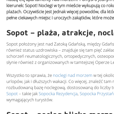
kierunek: Sopot! Noclegi w tym mieście wykupują co ro
plażach. Oczywiście jest jednak więcej powodów, dla kt
pełne ciekawych miejsc i uroczych zakątków, które może
Sopot – plaża, atrakcje, no
Sopot położony jest nad Zatoką Gdańską, między Gdańsk
również status uzdrowiska – znajduje się tam pięć zakł
schorzeń reumatologicznych, ortopedycznych, osteopor
słynie również z organizowanych w tamtejszej Operze L
Wszystko to sprawia, że
noclegi nad morzem
w tej okol
urlopów, jak i dłuższych wakacji. Co więcej, znaleźć t
rozbudowaną bazę noclegową, dostosowaną do liczby 
Sopot
– takie jak
Sopocka Rezydencja
,
Sopocka Przystań
wymagających turystów.