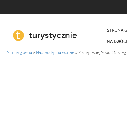
STRONA 
NA DWÓC
Strona główna
»
Nad wodą i na wodzie
»
Poznaj lepiej Sopot! Nocleg