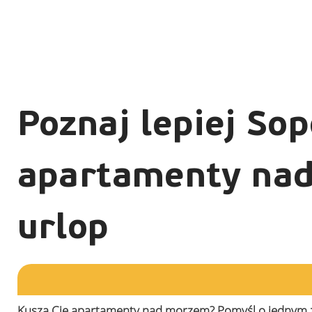
Poznaj lepiej Sop
apartamenty nad
urlop
Kuszą Cię apartamenty nad morzem? Pomyśl o jednym z 