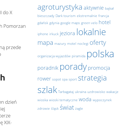
agroturystyka
aktywnie
bajkał
I do X
bieszczady
Dark tourism
ekstremalnie
francja
hotel
gdańsk
gdynia
google maps
green velo
ch Pomorzan
lokalnie
jeziora
iphone
irkuck
mapa
oferty
mazury
motel
noclegi
sną przede
polska
o
organizacja wyjazdów
piramida
porady
poradnik
promocja
ch
strategia
rower
sopot
spa
sport
szlak
Tarbagataj
ukraina
uzdrowisko
wakacje
woda
wioska
wioski tematyczne
wypoczynek
en dzień
świat
iej
zdrowie
śląsk
żagle
terze
ę XIX-