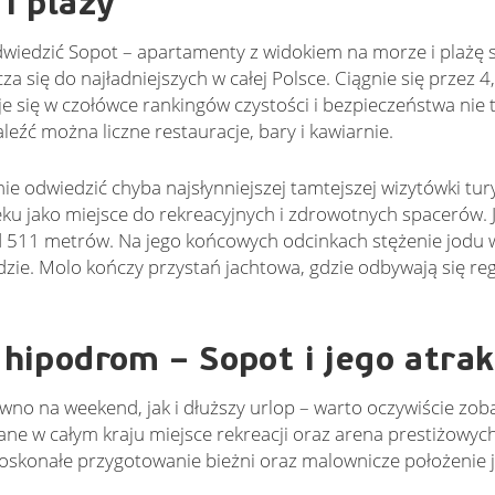
i plaży
dwiedzić Sopot – apartamenty z widokiem na morze i plażę 
cza się do najładniejszych w całej Polsce. Ciągnie się przez 4
je się w czołówce rankingów czystości i bezpieczeństwa nie 
aleźć można liczne restauracje, bary i kawiarnie.
ie odwiedzić chyba najsłynniejszej tamtejszej wizytówki tur
eku jako miejsce do rekreacyjnych i zdrowotnych spacerów. J
 511 metrów. Na jego końcowych odcinkach stężenie jodu 
zie. Molo kończy przystań jachtowa, gdzie odbywają się rega
 hipodrom – Sopot i jego atrak
wno na weekend, jak i dłuższy urlop – warto oczywiście zob
nane w całym kraju miejsce rekreacji oraz arena prestiżowyc
konałe przygotowanie bieżni oraz malownicze położenie j