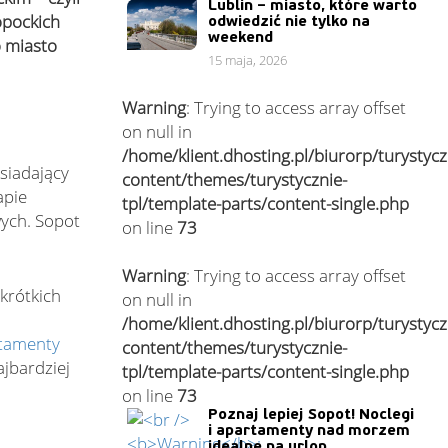
Lublin – miasto, które warto
opockich
odwiedzić nie tylko na
weekend
o miasto
15 maja, 2026
Warning
: Trying to access array offset
on null in
/home/klient.dhosting.pl/biurorp/turystyc
siadający
content/themes/turystycznie-
apie
tpl/template-parts/content-single.php
ych. Sopot
on line
73
Warning
: Trying to access array offset
krótkich
on null in
/home/klient.dhosting.pl/biurorp/turystyc
tamenty
content/themes/turystycznie-
jbardziej
tpl/template-parts/content-single.php
on line
73
Poznaj lepiej Sopot! Noclegi
i apartamenty nad morzem
idealne na urlop