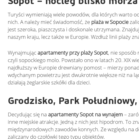
Sopot – nocleg blisko morza 
Turyści wymieniają wiele powodów, dla których warto o
nich. A należy mieć świadomość, że
plaża w Sopocie
zali
jest szeroka, piaszczysta i doskonale utrzymana. Znajdu
naszym kraju, lecz także w Europie. Wzdłuż linii plaży zn
Wynajmując
apartamenty przy plaży Sopot
,
nie sposób n
czyli sopockiego molo. Powstało ono w latach 20. XIX wi
najdłuższy w Europie drewniany pomost – mierzy ponad
wdychanym powietrzu jest dwukrotnie większe niż na ląd
działają żeglarskie szkółki dla dzieci.
Grodzisko, Park Południowy,
Decydując się na
apartamenty Sopot na wynajem
– zaró
inne miejskie atrakcje. Jedną z nich jest hipodrom. To z
międzynarodowych zawodów konnych. Ze względu na dos
zaliczany do czołówki tego typu obiektów.