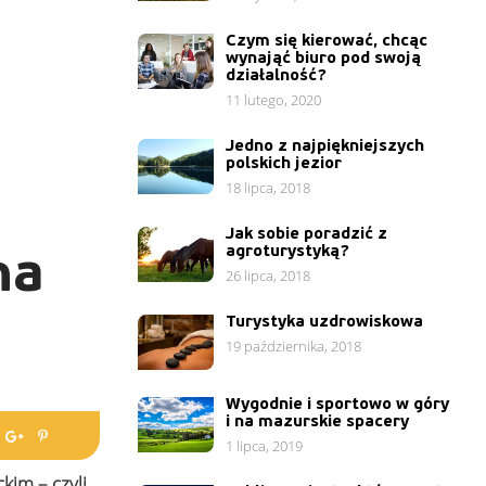
Czym się kierować, chcąc
wynająć biuro pod swoją
działalność?
11 lutego, 2020
Jedno z najpiękniejszych
polskich jezior
18 lipca, 2018
Jak sobie poradzić z
na
agroturystyką?
26 lipca, 2018
Turystyka uzdrowiskowa
19 października, 2018
Wygodnie i sportowo w góry
i na mazurskie spacery
1 lipca, 2019
im – czyli