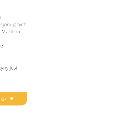
i
sjonujących
. Marlena
ne
yny jest