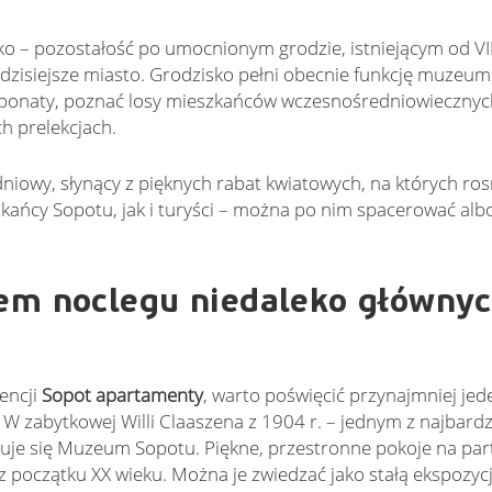
ko – pozostałość po umocnionym grodzie, istniejącym od VII
dzisiejsze miasto. Grodzisko pełni obecnie funkcję muzeum
sponaty, poznać losy mieszkańców wczesnośredniowieczny
h prelekcjach.
iowy, słynący z pięknych rabat kwiatowych, na których ro
kańcy Sopotu, jak i turyści – można po nim spacerować alb
em noclegu niedaleko główny
encji
Sopot apartamenty
, warto poświęcić przynajmniej jed
W zabytkowej Willi Claaszena z 1904 r. – jednym z najbardz
uje się Muzeum Sopotu. Piękne, przestronne pokoje na par
 początku XX wieku. Można je zwiedzać jako stałą ekspozycj