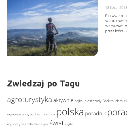
18 lipca, 201
Pierwsze kon
szlaku rower
Warszawie i 
przez które 
Zwiedzaj po Tagu
agroturystyka
aktywnie
bajkał
bieszczady
Dark tourism
e
polska
pora
poradnik
organizacja wyjazdów
piramida
świat
wypoczynek
zdrowie
śląsk
żagle