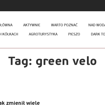
GŁÓWNA
AKTYWNIE
WARTO POZNAĆ
NAD WODĄ
H KÓŁKACH
AGROTURYSTYKA
PIESZO
DARK T
Tag:
green velo
ak zmienił wiele