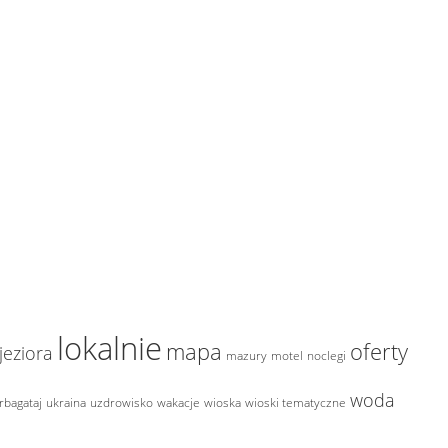
lokalnie
mapa
oferty
jeziora
mazury
motel
noclegi
woda
rbagataj
ukraina
uzdrowisko
wakacje
wioska
wioski tematyczne