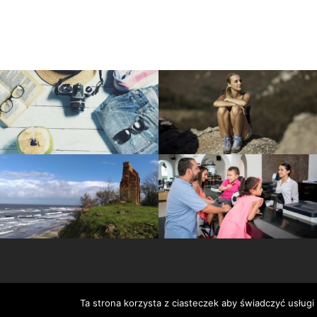
Ta strona korzysta z ciasteczek aby świadczyć usługi
Serwis wykorzystuje pliki