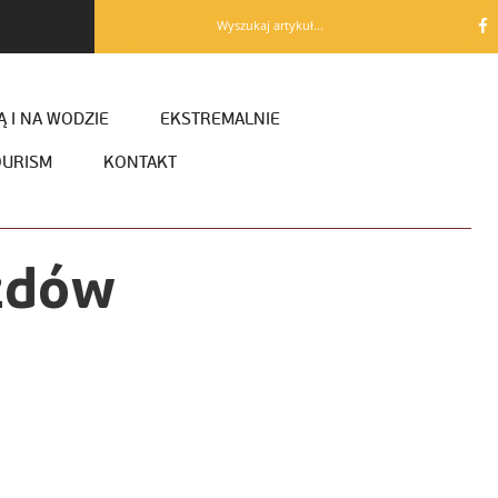
Wyszukaj artykuł...
 I NA WODZIE
EKSTREMALNIE
OURISM
KONTAKT
zdów