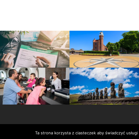
Ta strona korzysta z ciasteczek aby świadczyć usługi
Serwis wykorzystuje pliki