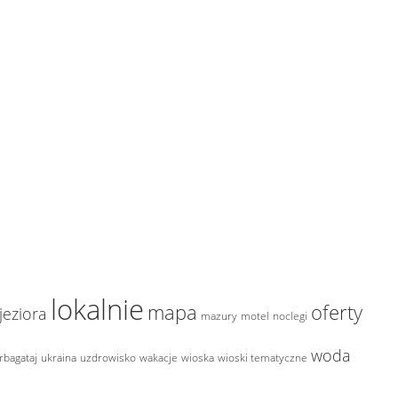
lokalnie
mapa
oferty
jeziora
mazury
motel
noclegi
woda
rbagataj
ukraina
uzdrowisko
wakacje
wioska
wioski tematyczne