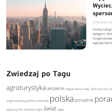
Wyciec
sperso
8 stycznia, 2
Osoby lubiąc
kategorii. Wś
zorganizowan
wypady bardz
Zwiedzaj po Tagu
agroturystyka
aktywnie
bajkał
bieszczady
Dark tourism
e
polska
pora
poradnik
organizacja wyjazdów
piramida
świat
wypoczynek
zdrowie
śląsk
żagle