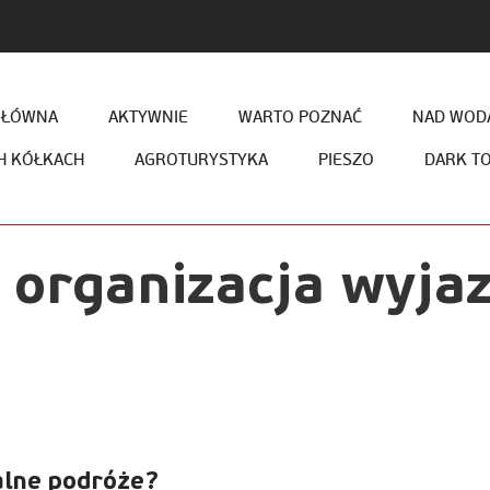
GŁÓWNA
AKTYWNIE
WARTO POZNAĆ
NAD WODĄ
H KÓŁKACH
AGROTURYSTYKA
PIESZO
DARK T
:
organizacja wyja
alne podróże?