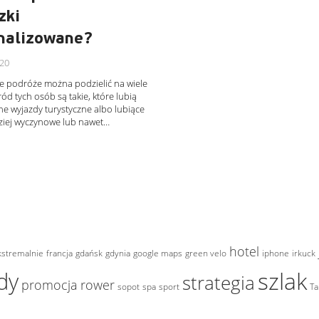
zki
nalizowane?
020
e podróże można podzielić na wiele
ród tych osób są takie, które lubią
e wyjazdy turystyczne albo lubiące
iej wyczynowe lub nawet…
hotel
kstremalnie
francja
gdańsk
gdynia
google maps
green velo
iphone
irkuck
szlak
dy
strategia
promocja
rower
sopot
spa
sport
Ta