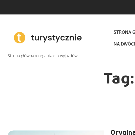
STRONA 
NA DWÓC
Strona główna
»
organizacja wyjazdów
Tag
Orygin