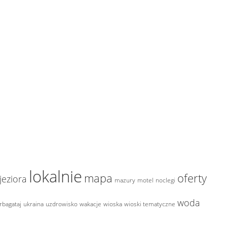
lokalnie
mapa
oferty
jeziora
mazury
motel
noclegi
woda
rbagataj
ukraina
uzdrowisko
wakacje
wioska
wioski tematyczne