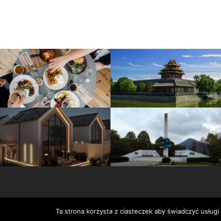
Ta strona korzysta z ciasteczek aby świadczyć usługi
Serwis wykorzystuje pliki