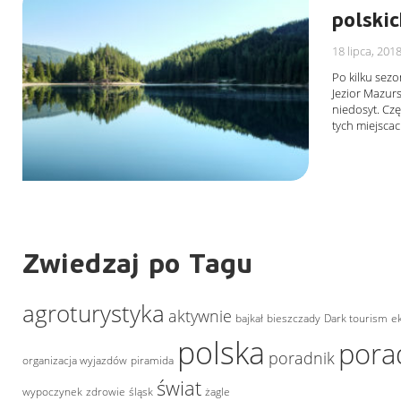
polskic
18 lipca, 201
Po kilku sez
Jezior Mazurs
niedosyt. Cz
tych miejsca
Zwiedzaj po Tagu
agroturystyka
aktywnie
bajkał
bieszczady
Dark tourism
e
polska
pora
poradnik
organizacja wyjazdów
piramida
świat
wypoczynek
zdrowie
śląsk
żagle