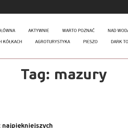
GŁÓWNA
AKTYWNIE
WARTO POZNAĆ
NAD WODĄ
H KÓŁKACH
AGROTURYSTYKA
PIESZO
DARK T
Tag:
mazury
 najpiękniejszych