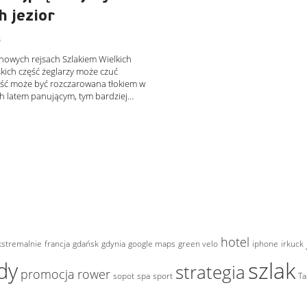
h jezior
8
onowych rejsach Szlakiem Wielkich
kich część żeglarzy może czuć
ęść może być rozczarowana tłokiem w
ch latem panującym, tym bardziej…
hotel
kstremalnie
francja
gdańsk
gdynia
google maps
green velo
iphone
irkuck
szlak
dy
strategia
promocja
rower
sopot
spa
sport
Ta