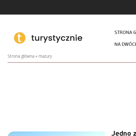
STRONA 
NA DWÓC
Strona główna
»
mazury
Jedno z