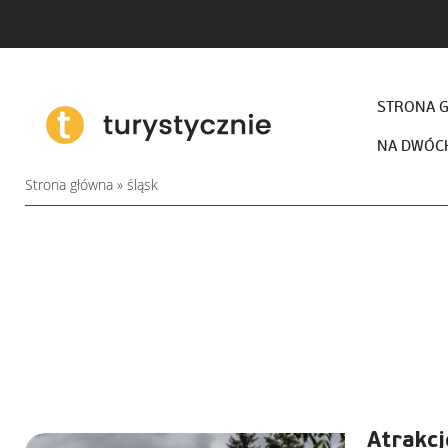
STRONA 
NA DWÓC
Strona główna
»
śląsk
Atrakcj