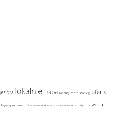
lokalnie
mapa
oferty
jeziora
mazury
motel
noclegi
woda
rbagataj
ukraina
uzdrowisko
wakacje
wioska
wioski tematyczne