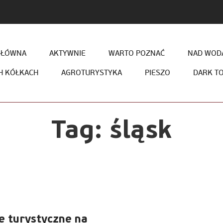
GŁÓWNA
AKTYWNIE
WARTO POZNAĆ
NAD WODĄ
H KÓŁKACH
AGROTURYSTYKA
PIESZO
DARK T
Tag:
śląsk
e turystyczne na