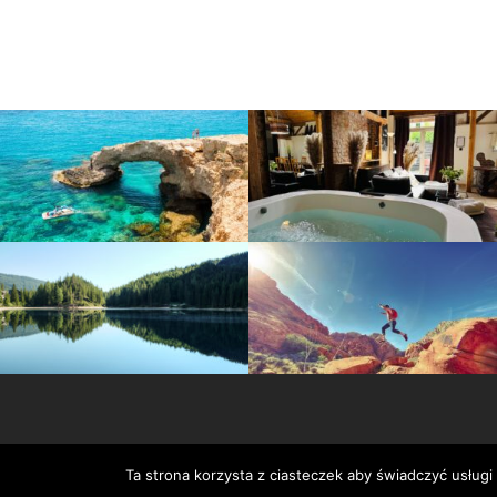
Ta strona korzysta z ciasteczek aby świadczyć usługi
Serwis wykorzystuje pliki