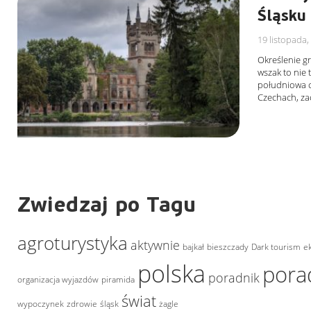
Śląsku
19 listopada,
Określenie gra
wszak to nie 
południowa c
Czechach, z
Zwiedzaj po Tagu
agroturystyka
aktywnie
bajkał
bieszczady
Dark tourism
e
polska
pora
poradnik
organizacja wyjazdów
piramida
świat
wypoczynek
zdrowie
śląsk
żagle