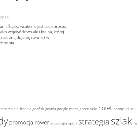
 2018
nic Śląska wcale nie jest takie proste,
tylko województwo ale i kraina, której
zęść znajduje się również w
achodnia…
hotel
kstremalnie
francja
gdańsk
gdynia
google maps
green velo
iphone
irkuck
szlak
dy
strategia
promocja
rower
sopot
spa
sport
Ta