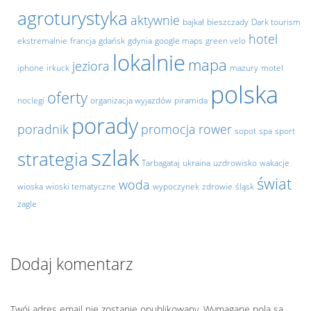
agroturystyka
aktywnie
bajkał
bieszczady
Dark tourism
hotel
ekstremalnie
francja
gdańsk
gdynia
google maps
green velo
lokalnie
mapa
jeziora
iphone
irkuck
mazury
motel
polska
oferty
noclegi
organizacja wyjazdów
piramida
porady
poradnik
promocja
rower
sopot
spa
sport
szlak
strategia
Tarbagataj
ukraina
uzdrowisko
wakacje
świat
woda
wioska
wioski tematyczne
wypoczynek
zdrowie
śląsk
żagle
Dodaj komentarz
Twój adres email nie zostanie opublikowany.
Wymagane pola są