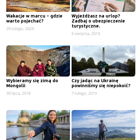
Wakacje w marcu – gdzie
Wyjeżdżasz na urlop?
warto pojechać?
Zadbaj o ubezpieczenie
turystyczne.
20 lutego, 2024
6 sierpnia, 2019
Wybieramy się zimą do
Czy jadąc na Ukrainę
Mongolii
powinniśmy się niepokoić?
30 lipca, 2018
7 lutego, 2019