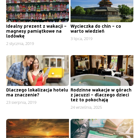
Idealny prezent z wakacji –
Wycieczka do chin – co
magnesy pamiątkowe na
warto wiedzień
lodówkę
3 lipca, 2019
2 stycznia, 2019
Dlaczego lokalizacja hotelu
Rodzinne wakacje w górach
ma znaczenie?
z jacuzzi – dlaczego dzieci
też to pokochają
23 sierpnia, 2019
24 września, 2025