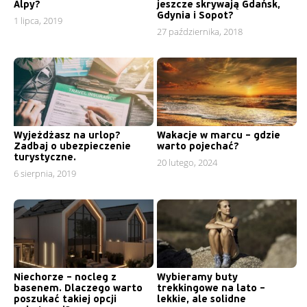
Alpy?
jeszcze skrywają Gdańsk,
Gdynia i Sopot?
1 lipca, 2019
27 października, 2018
Wyjeżdżasz na urlop?
Wakacje w marcu – gdzie
Zadbaj o ubezpieczenie
warto pojechać?
turystyczne.
20 lutego, 2024
6 sierpnia, 2019
Niechorze – nocleg z
Wybieramy buty
basenem. Dlaczego warto
trekkingowe na lato –
poszukać takiej opcji
lekkie, ale solidne