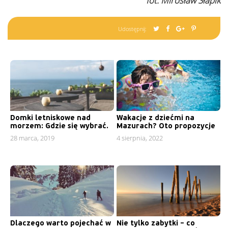
fot. Mirosław Słapik
Udostępnij:
Domki letniskowe nad
Wakacje z dziećmi na
morzem: Gdzie się wybrać.
Mazurach? Oto propozycje
28 marca, 2019
4 sierpnia, 2022
Dlaczego warto pojechać w
Nie tylko zabytki – co