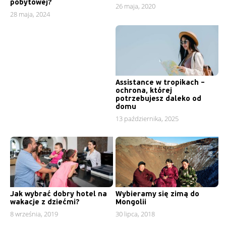
pobytowej?
26 maja, 2020
28 maja, 2024
Assistance w tropikach –
ochrona, której
potrzebujesz daleko od
domu
13 października, 2025
Jak wybrać dobry hotel na
Wybieramy się zimą do
wakacje z dziećmi?
Mongolii
8 września, 2019
30 lipca, 2018