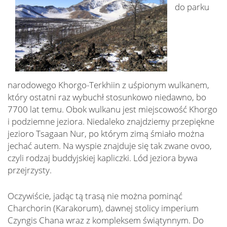
do parku
narodowego Khorgo-Terkhiin z uśpionym wulkanem,
który ostatni raz wybuchł stosunkowo niedawno, bo
7700 lat temu. Obok wulkanu jest miejscowość Khorgo
i podziemne jeziora. Niedaleko znajdziemy przepiękne
jezioro Tsagaan Nur, po którym zimą śmiało można
jechać autem. Na wyspie znajduje się tak zwane ovoo,
czyli rodzaj buddyjskiej kapliczki. Lód jeziora bywa
przejrzysty.
Oczywiście, jadąc tą trasą nie można pominąć
Charchorin (Karakorum), dawnej stolicy imperium
Czyngis Chana wraz z kompleksem świątynnym. Do