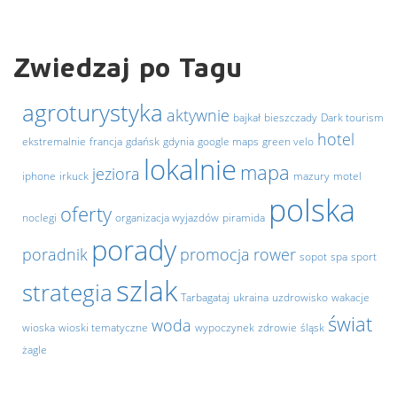
Zwiedzaj po Tagu
agroturystyka
aktywnie
bajkał
bieszczady
Dark tourism
hotel
ekstremalnie
francja
gdańsk
gdynia
google maps
green velo
lokalnie
mapa
jeziora
iphone
irkuck
mazury
motel
polska
oferty
noclegi
organizacja wyjazdów
piramida
porady
poradnik
promocja
rower
sopot
spa
sport
szlak
strategia
Tarbagataj
ukraina
uzdrowisko
wakacje
świat
woda
wioska
wioski tematyczne
wypoczynek
zdrowie
śląsk
żagle