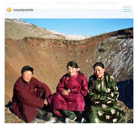
Strona główna
»
Aktywnie
»
Wybieramy się zimą do Mongolii