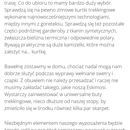
trasę. Co do ubioru to mamy bardzo duży wybór.
Sprawdzą się na pewno zimowe kurtki trekkingowe
wykonane najnowocześniejszymi technologiami,
między innymi z goreteksu. Sprawdzą się też pozostałe
części podróżnej garderoby z tkanin syntetycznych,
zwłaszcza bielizna termiczna i odpowiednie polary.
Bywają praktyczne są duże kamizelki, które można
założyć na… kurtkę.
Bawełnę zostawmy w domu, chociaż nadal mogą nam
dobrze służyć podczas wyprawy wełniane swetry i
czapki. Z obuwiem nie należy przesadzać i raczej nie
musimy zakładać takiego, jakie noszą Eskimosi.
Wystarczy zainwestować w uniwersalne buty
trekkingowe, nieco dłuższe od naszej stopy, by
zmieściło się w środku również kilka par skarpet.
Niezbędnym elementem naszego wyposażenia będzie
śpiwór, jeśli na przykład zamierzamy nocować w gerach