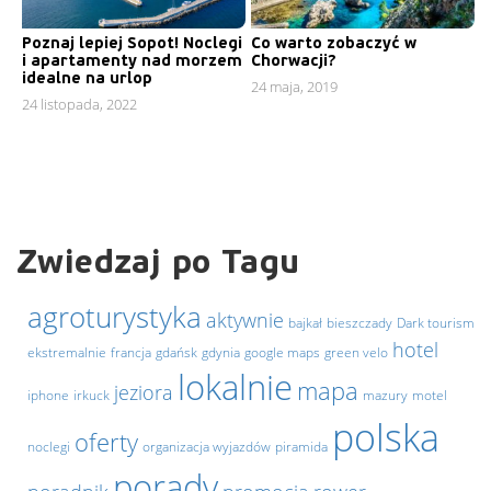
Poznaj lepiej Sopot! Noclegi
Co warto zobaczyć w
i apartamenty nad morzem
Chorwacji?
idealne na urlop
24 maja, 2019
24 listopada, 2022
Zwiedzaj po Tagu
agroturystyka
aktywnie
bajkał
bieszczady
Dark tourism
hotel
ekstremalnie
francja
gdańsk
gdynia
google maps
green velo
lokalnie
mapa
jeziora
iphone
irkuck
mazury
motel
polska
oferty
noclegi
organizacja wyjazdów
piramida
porady