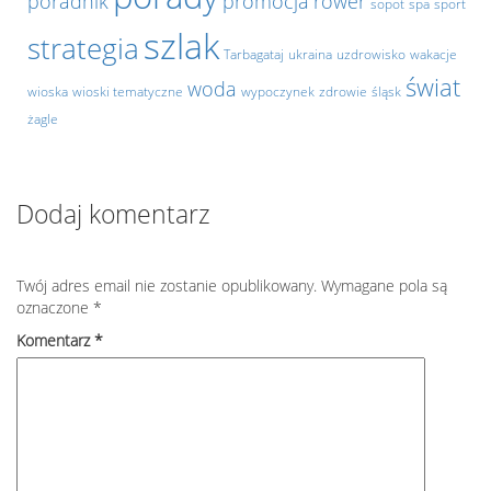
poradnik
promocja
rower
sopot
spa
sport
szlak
strategia
Tarbagataj
ukraina
uzdrowisko
wakacje
świat
woda
wioska
wioski tematyczne
wypoczynek
zdrowie
śląsk
żagle
Dodaj komentarz
Twój adres email nie zostanie opublikowany.
Wymagane pola są
oznaczone
*
Komentarz
*