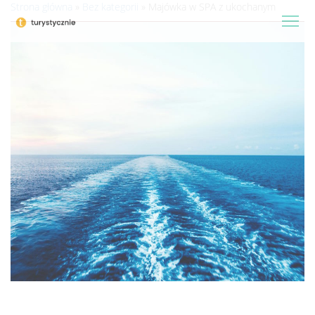
Strona główna
»
Bez kategorii
»
Majówka w SPA z ukochanym