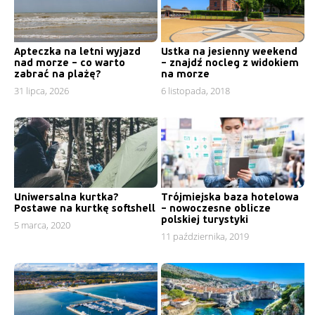
Apteczka na letni wyjazd
Ustka na jesienny weekend
nad morze – co warto
– znajdź nocleg z widokiem
zabrać na plażę?
na morze
31 lipca, 2026
6 listopada, 2018
Uniwersalna kurtka?
Trójmiejska baza hotelowa
Postawe na kurtkę softshell
– nowoczesne oblicze
polskiej turystyki
5 marca, 2020
11 października, 2019