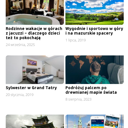
Rodzinne wakacje w górach
Wygodnie i sportowo w góry
z jacuzzi – dlaczego dzieci
i na mazurskie spacery
też to pokochają
1 lipca, 2019
24 września, 2025
Sylwester w Grand Tatry
Podróżuj palcem po
drewnianej mapie świata
20 stycznia, 2019
8 sierpnia, 2023