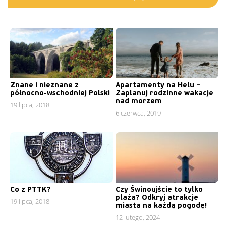
Znane i nieznane z
Apartamenty na Helu –
północno-wschodniej Polski
Zaplanuj rodzinne wakacje
nad morzem
19 lipca, 2018
6 czerwca, 2019
Co z PTTK?
Czy Świnoujście to tylko
plaża? Odkryj atrakcje
19 lipca, 2018
miasta na każdą pogodę!
12 lutego, 2024