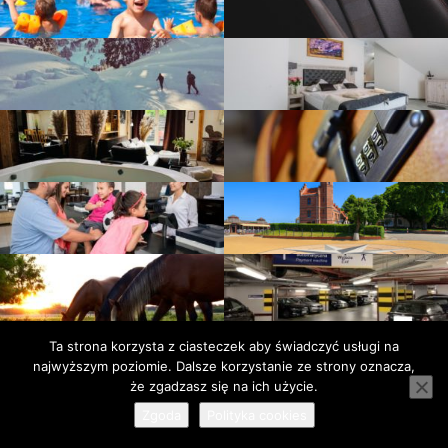
Ta strona korzysta z ciasteczek aby świadczyć usługi na
Polski.fitness
Tech.redpanda.pl
Noweczasy.com.pl
Pozyczaj.net
Facebook
Polityka
Kontakt
najwyższym poziomie. Dalsze korzystanie ze strony oznacza,
prywatności
Serwis wykorzystuje pliki cookies. Korzystając ze strony
że zgadzasz się na ich użycie.
wyrażasz zgodę na wykorzystywanie plików cookies.
dowiedz
Zgoda
Polityka cookies
się więcej.
Copyrights © 2018-2025 Turystycznie.com.pl. Wszelkie prawa zastrzeżone.