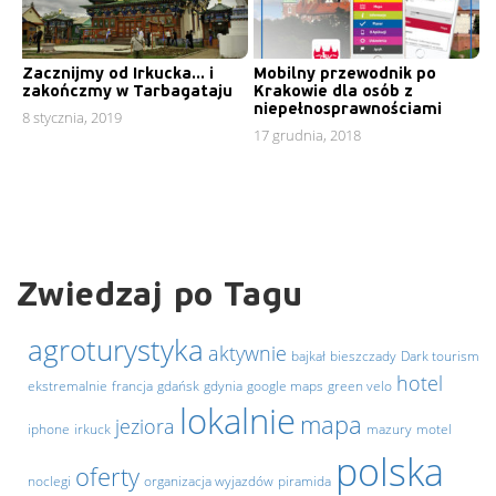
Zacznijmy od Irkucka… i
Mobilny przewodnik po
zakończmy w Tarbagataju
Krakowie dla osób z
niepełnosprawnościami
8 stycznia, 2019
17 grudnia, 2018
Zwiedzaj po Tagu
agroturystyka
aktywnie
bajkał
bieszczady
Dark tourism
hotel
ekstremalnie
francja
gdańsk
gdynia
google maps
green velo
lokalnie
mapa
jeziora
iphone
irkuck
mazury
motel
polska
oferty
noclegi
organizacja wyjazdów
piramida