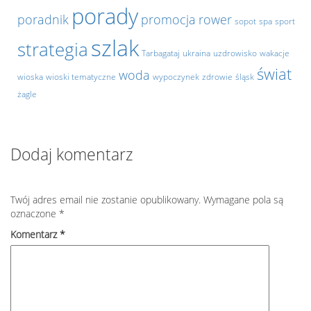
porady
poradnik
promocja
rower
sopot
spa
sport
szlak
strategia
Tarbagataj
ukraina
uzdrowisko
wakacje
świat
woda
wioska
wioski tematyczne
wypoczynek
zdrowie
śląsk
żagle
Dodaj komentarz
Twój adres email nie zostanie opublikowany.
Wymagane pola są
oznaczone
*
Komentarz
*