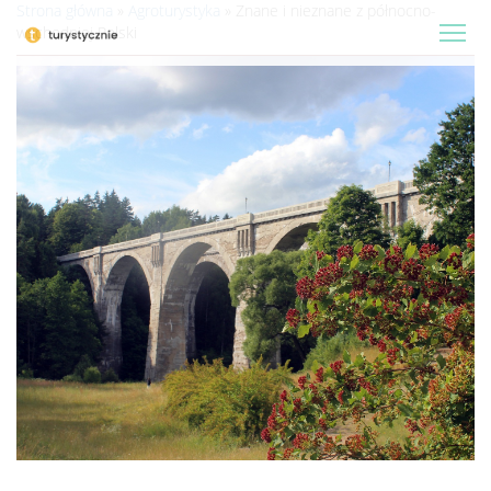
Strona główna
»
Agroturystyka
»
Znane i nieznane z północno-
wschodniej Polski