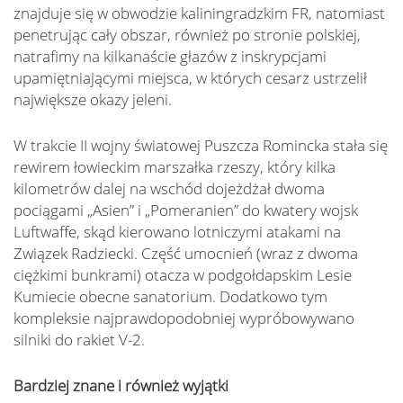
znajduje się w obwodzie kaliningradzkim FR, natomiast
penetrując cały obszar, również po stronie polskiej,
natrafimy na kilkanaście głazów z inskrypcjami
upamiętniającymi miejsca, w których cesarz ustrzelił
największe okazy jeleni.
W trakcie II wojny światowej Puszcza Romincka stała się
rewirem łowieckim marszałka rzeszy, który kilka
kilometrów dalej na wschód dojeżdżał dwoma
pociągami „Asien” i „Pomeranien” do kwatery wojsk
Luftwaffe, skąd kierowano lotniczymi atakami na
Związek Radziecki. Część umocnień (wraz z dwoma
ciężkimi bunkrami) otacza w podgołdapskim Lesie
Kumiecie obecne sanatorium. Dodatkowo tym
kompleksie najprawdopodobniej wypróbowywano
silniki do rakiet V-2.
Bardziej znane i również wyjątki