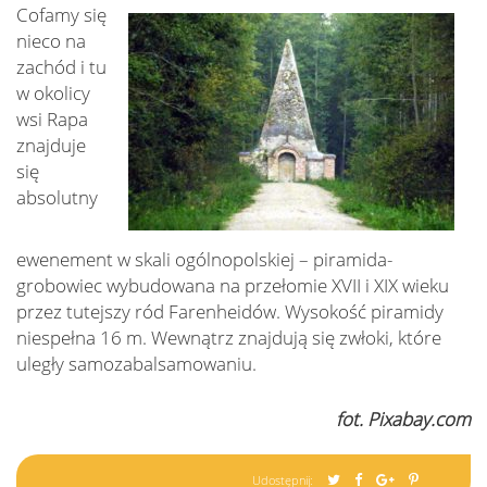
Cofamy się
nieco na
zachód i tu
w okolicy
wsi Rapa
znajduje
się
absolutny
ewenement w skali ogólnopolskiej – piramida-
grobowiec wybudowana na przełomie XVII i XIX wieku
przez tutejszy ród Farenheidów. Wysokość piramidy
niespełna 16 m. Wewnątrz znajdują się zwłoki, które
uległy samozabalsamowaniu.
fot. Pixabay.com
Udostępnij: