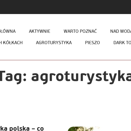
GŁÓWNA
AKTYWNIE
WARTO POZNAĆ
NAD WODĄ
H KÓŁKACH
AGROTURYSTYKA
PIESZO
DARK T
Tag:
agroturystyk
ka polska – co