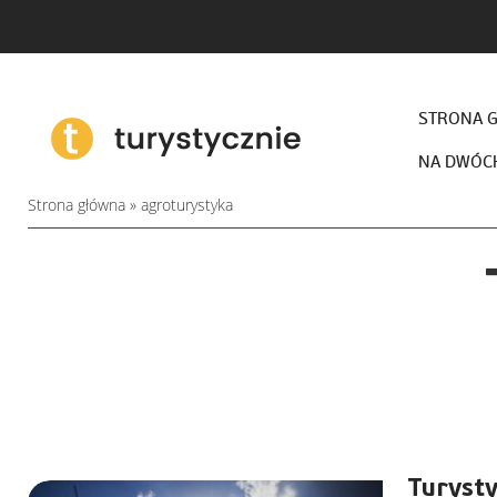
STRONA 
NA DWÓC
Strona główna
»
agroturystyka
Turysty