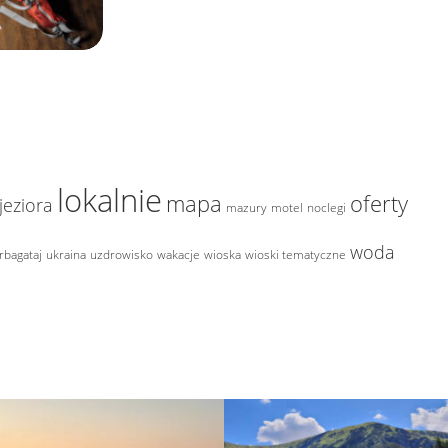
lokalnie
mapa
oferty
jeziora
mazury
motel
noclegi
woda
rbagataj
ukraina
uzdrowisko
wakacje
wioska
wioski tematyczne