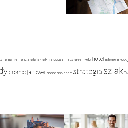
hotel
kstremalnie
francja
gdańsk
gdynia
google maps
green velo
iphone
irkuck
szlak
dy
strategia
promocja
rower
sopot
spa
sport
Ta