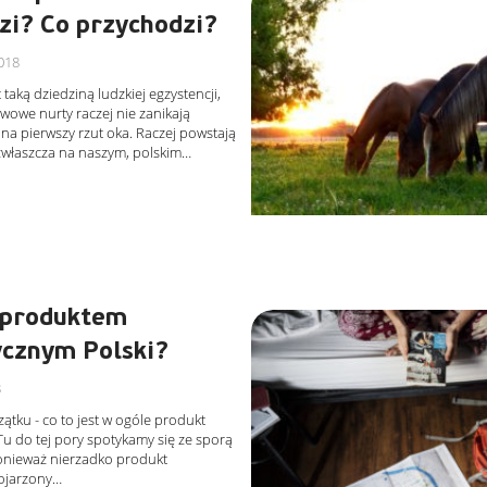
zi? Co przychodzi?
018
 taką dziedziną ludzkiej egzystencji,
wowe nurty raczej nie zanikają
na pierwszy rzut oka. Raczej powstają
zwłaszcza na naszym, polskim…
t produktem
ycznym Polski?
8
tku - co to jest w ogóle produkt
Tu do tej pory spotykamy się ze sporą
onieważ nierzadko produkt
kojarzony…