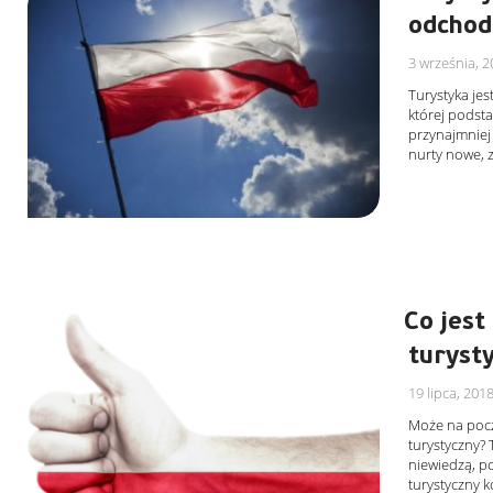
odchod
3 września, 2
Turystyka jest
której podsta
przynajmniej 
nurty nowe, 
Co jes
turyst
19 lipca, 201
Może na począ
turystyczny? 
niewiedzą, p
turystyczny 