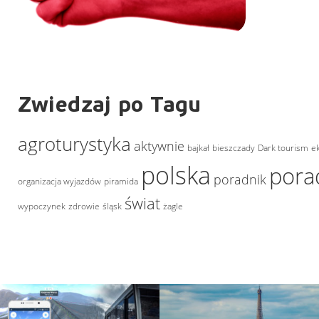
Zwiedzaj po Tagu
agroturystyka
aktywnie
bajkał
bieszczady
Dark tourism
e
polska
pora
poradnik
organizacja wyjazdów
piramida
świat
wypoczynek
zdrowie
śląsk
żagle