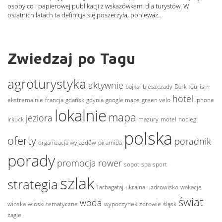
osoby co i papierowej publikacji z wskazówkami dla turystów. W
ostatnich latach ta definicja się poszerzyła, ponieważ…
Zwiedzaj po Tagu
agroturystyka
aktywnie
bajkał
bieszczady
Dark tourism
hotel
ekstremalnie
francja
gdańsk
gdynia
google maps
green velo
iphone
lokalnie
mapa
jeziora
irkuck
mazury
motel
noclegi
polska
oferty
poradnik
organizacja wyjazdów
piramida
porady
promocja
rower
sopot
spa
sport
szlak
strategia
Tarbagataj
ukraina
uzdrowisko
wakacje
świat
woda
wioska
wioski tematyczne
wypoczynek
zdrowie
śląsk
żagle