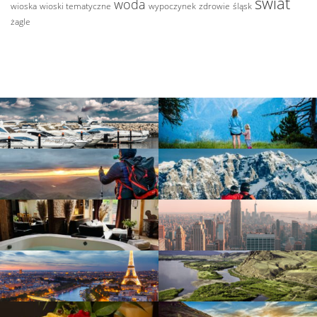
świat
woda
wioska
wioski tematyczne
wypoczynek
zdrowie
śląsk
żagle