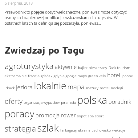
6 sierpnia, 2018
Przewodnik to pojęcie dosyć wieloznaczne, ponieważ może dotyczyć
osoby co i papierowej publikacji z wskazówkami dla turystów. W
ostatnich latach ta definicja się poszerzyła, ponieważ…
Zwiedzaj po Tagu
agroturystyka
aktywnie
bajkał
bieszczady
Dark tourism
hotel
ekstremalnie
francja
gdańsk
gdynia
google maps
green velo
iphone
lokalnie
mapa
jeziora
irkuck
mazury
motel
noclegi
polska
oferty
poradnik
organizacja wyjazdów
piramida
porady
promocja
rower
sopot
spa
sport
szlak
strategia
Tarbagataj
ukraina
uzdrowisko
wakacje