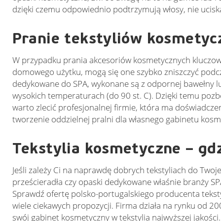
dzięki czemu odpowiednio podtrzymują włosy, nie uciska
Pranie tekstyliów kosmetyc
W przypadku prania akcesoriów kosmetycznych kluczowa je
domowego użytku, mogą się one szybko zniszczyć podcz
dedykowane do SPA, wykonane są z odpornej bawełny l
wysokich temperaturach (do 90 st. C). Dzięki temu pozbę
warto zlecić profesjonalnej firmie, która ma doświadcze
tworzenie oddzielnej pralni dla własnego gabinetu kos
Tekstylia kosmetyczne – gdz
Jeśli zależy Ci na naprawdę dobrych tekstyliach do Twoj
prześcieradła czy opaski dedykowane właśnie branży SPA
Sprawdź ofertę polsko-portugalskiego producenta tekst
wiele ciekawych propozycji. Firma działa na rynku od 2
swój gabinet kosmetyczny w tekstylia najwyższej jakości.