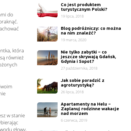
Co jest produktem
turystycznym Polski?
ami do
19 lipca, 2018
braknąć.
 zachować
Blog podróżniczy: co można
na nim znaleźć?
19 marca, 2020
ntka, która
Nie tylko zabytki – co
jeszcze skrywają Gdańsk,
 są również
Gdynia i Sopot?
łożonych
27 października, 2018
Jak sobie poradzić z
agroturystyką?
 Twoim
26 lipca, 2018
nie
Apartamenty na Helu –
Zaplanuj rodzinne wakacje
nad morzem
esz w stanie
6 czerwca, 2019
ybierając
bwodu głowy,