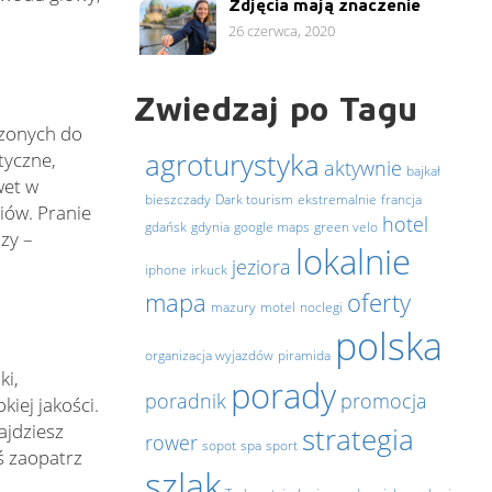
Zdjęcia mają znaczenie
26 czerwca, 2020
Zwiedzaj po Tagu
czonych do
agroturystyka
tyczne,
aktywnie
bajkał
wet w
bieszczady
Dark tourism
ekstremalnie
francja
iów. Pranie
hotel
gdańsk
gdynia
google maps
green velo
zy –
lokalnie
jeziora
iphone
irkuck
mapa
oferty
mazury
motel
noclegi
polska
organizacja wyjazdów
piramida
ki,
porady
poradnik
promocja
iej jakości.
ajdziesz
strategia
rower
sopot
spa
sport
ś zaopatrz
szlak