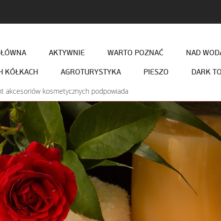
GŁÓWNA
AKTYWNIE
WARTO POZNAĆ
NAD WODĄ
H KÓŁKACH
AGROTURYSTYKA
PIESZO
DARK T
nt akcesoriów kosmetycznych podpowiada