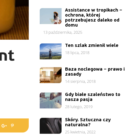
Assistance w tropikach –
ochrona, której
potrzebujesz daleko od
domu
13 października, 2025
Ten szlak zmienił wiele
nt
18 lipca, 2018
Baza noclegowa – prawo i
zasady
14 sierpnia, 2018
Gdy białe szaleństwo to
nasza pasja
28 lutego, 2019
Skóry. Sztuczna czy
naturalna?
25 kwietnia, 2022