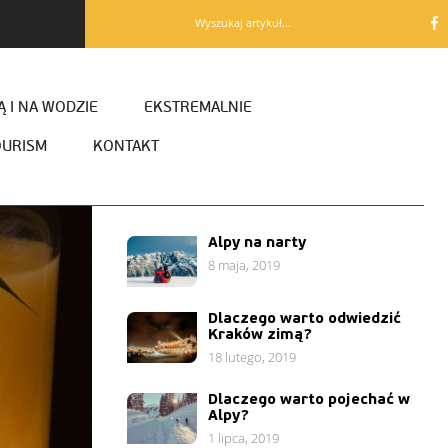
Wyszukaj artykuł...
 I NA WODZIE
EKSTREMALNIE
OURISM
KONTAKT
Alpy na narty
8 maja, 2019
Dlaczego warto odwiedzić
Kraków zimą?
18 lutego, 2019
Dlaczego warto pojechać w
Alpy?
1 lipca, 2019