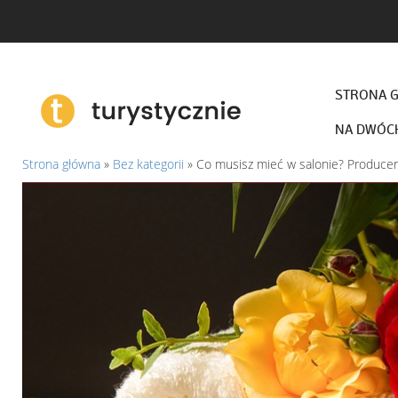
STRONA 
NA DWÓC
Strona główna
»
Bez kategorii
»
Co musisz mieć w salonie? Produce