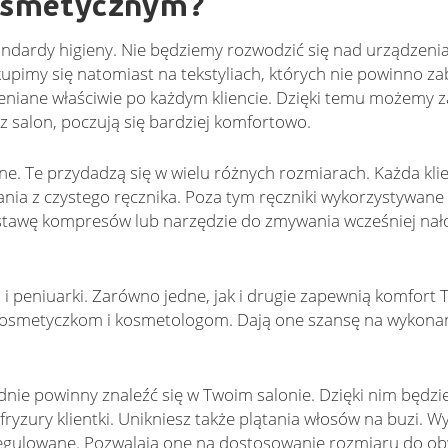
kosmetycznym?
dardy higieny. Nie będziemy rozwodzić się nad urządzeni
kupimy się natomiast na tekstyliach, których nie powinno za
ieniane właściwie po każdym kliencie. Dzięki temu możemy
z salon, poczują się bardziej komfortowo.
e. Te przydadzą się w wielu różnych rozmiarach. Każda klie
nia z czystego ręcznika. Poza tym ręczniki wykorzystywane
stawę kompresów lub narzędzie do zmywania wcześniej na
i peniuarki. Zarówno jedne, jak i drugie zapewnią komfort
ę kosmetyczkom i kosmetologom. Dają one szansę na wykona
dnie powinny znaleźć się w Twoim salonie. Dzięki nim będzi
ryzury klientki. Unikniesz także plątania włosów na buzi. W
regulowane. Pozwalają one na dostosowanie rozmiaru do o