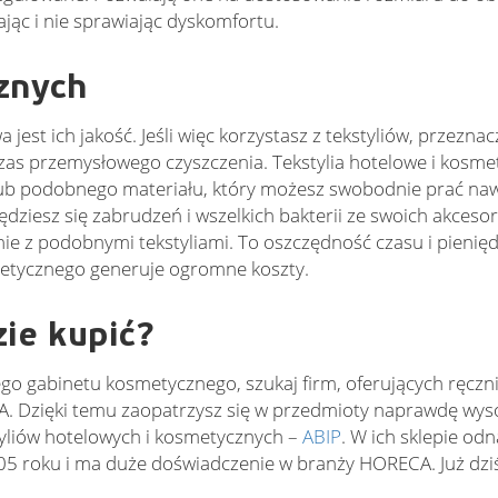
jąc i nie sprawiając dyskomfortu.
znych
st ich jakość. Jeśli więc korzystasz z tekstyliów, przezna
as przemysłowego czyszczenia. Tekstylia hotelowe i kosme
ub podobnego materiału, który możesz swobodnie prać na
dziesz się zabrudzeń i wszelkich bakterii ze swoich akcesor
nie z podobnymi tekstyliami. To oszczędność czasu i pienięd
metycznego generuje ogromne koszty.
ie kupić?
ego gabinetu kosmetycznego, szukaj firm, oferujących ręczni
. Dzięki temu zaopatrzysz się w przedmioty naprawdę wysok
yliów hotelowych i kosmetycznych –
ABIP
. W ich sklepie odn
005 roku i ma duże doświadczenie w branży HORECA. Już dzi