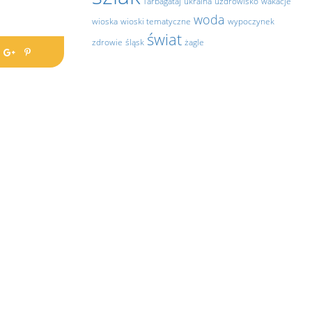
Tarbagataj
ukraina
uzdrowisko
wakacje
woda
wioska
wioski tematyczne
wypoczynek
świat
zdrowie
śląsk
żagle