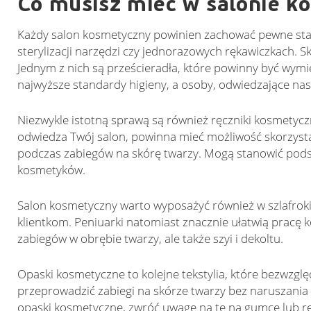
Co musisz mieć w salonie 
Każdy salon kosmetyczny powinien zachować pewne stan
sterylizacji narzędzi czy jednorazowych rękawiczkach. S
Jednym z nich są prześcieradła, które powinny być wym
najwyższe standardy higieny, a osoby, odwiedzające nas
Niezwykle istotną sprawą są również ręczniki kosmetyczn
odwiedza Twój salon, powinna mieć możliwość skorzysta
podczas zabiegów na skórę twarzy. Mogą stanowić pod
kosmetyków.
Salon kosmetyczny warto wyposażyć również w szlafroki 
klientkom. Peniuarki natomiast znacznie ułatwią prac
zabiegów w obrębie twarzy, ale także szyi i dekoltu.
Opaski kosmetyczne to kolejne tekstylia, które bezwzglę
przeprowadzić zabiegi na skórze twarzy bez naruszania f
opaski kosmetyczne, zwróć uwagę na te na gumce lub 