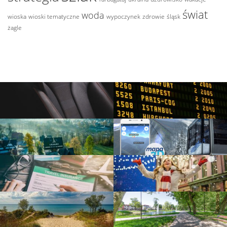
świat
woda
wioska
wioski tematyczne
wypoczynek
zdrowie
śląsk
żagle