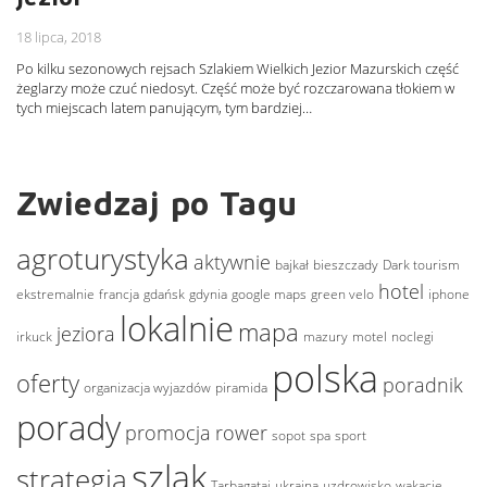
18 lipca, 2018
Po kilku sezonowych rejsach Szlakiem Wielkich Jezior Mazurskich część
żeglarzy może czuć niedosyt. Część może być rozczarowana tłokiem w
tych miejscach latem panującym, tym bardziej…
Zwiedzaj po Tagu
agroturystyka
aktywnie
bajkał
bieszczady
Dark tourism
hotel
ekstremalnie
francja
gdańsk
gdynia
google maps
green velo
iphone
lokalnie
mapa
jeziora
irkuck
mazury
motel
noclegi
polska
oferty
poradnik
organizacja wyjazdów
piramida
porady
promocja
rower
sopot
spa
sport
szlak
strategia
Tarbagataj
ukraina
uzdrowisko
wakacje