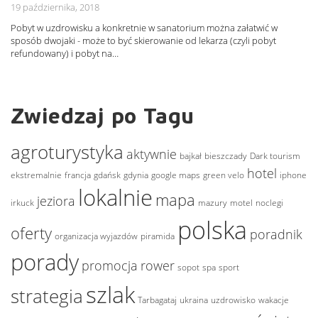
19 października, 2018
Pobyt w uzdrowisku a konkretnie w sanatorium można załatwić w
sposób dwojaki - może to być skierowanie od lekarza (czyli pobyt
refundowany) i pobyt na…
Zwiedzaj po Tagu
agroturystyka
aktywnie
bajkał
bieszczady
Dark tourism
hotel
ekstremalnie
francja
gdańsk
gdynia
google maps
green velo
iphone
lokalnie
mapa
jeziora
irkuck
mazury
motel
noclegi
polska
oferty
poradnik
organizacja wyjazdów
piramida
porady
promocja
rower
sopot
spa
sport
szlak
strategia
Tarbagataj
ukraina
uzdrowisko
wakacje