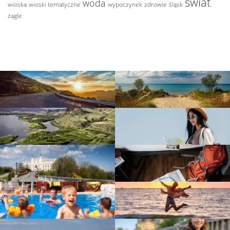
świat
woda
wioska
wioski tematyczne
wypoczynek
zdrowie
śląsk
żagle