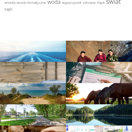
świat
woda
wioska
wioski tematyczne
wypoczynek
zdrowie
śląsk
żagle