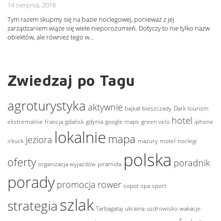
14 sierpnia, 2018
Tym razem skupmy się na bazie noclegowej, ponieważ z jej
zarządzaniem wiąże się wiele nieporozumień. Dotyczy to nie tylko nazw
obiektów, ale również tego w…
Zwiedzaj po Tagu
agroturystyka
aktywnie
bajkał
bieszczady
Dark tourism
hotel
ekstremalnie
francja
gdańsk
gdynia
google maps
green velo
iphone
lokalnie
mapa
jeziora
irkuck
mazury
motel
noclegi
polska
oferty
poradnik
organizacja wyjazdów
piramida
porady
promocja
rower
sopot
spa
sport
szlak
strategia
Tarbagataj
ukraina
uzdrowisko
wakacje