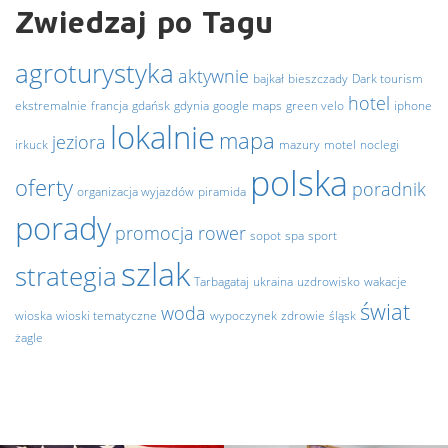
Zwiedzaj po Tagu
agroturystyka
aktywnie
bajkał
bieszczady
Dark tourism
hotel
ekstremalnie
francja
gdańsk
gdynia
google maps
green velo
iphone
lokalnie
mapa
jeziora
irkuck
mazury
motel
noclegi
polska
oferty
poradnik
organizacja wyjazdów
piramida
porady
promocja
rower
sopot
spa
sport
szlak
strategia
Tarbagataj
ukraina
uzdrowisko
wakacje
świat
woda
wioska
wioski tematyczne
wypoczynek
zdrowie
śląsk
żagle