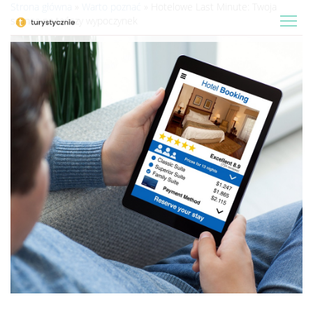
Strona główna
»
Warto poznać
»
Hotelowe Last Minute: Twoja
szansa na tańszy wypoczynek