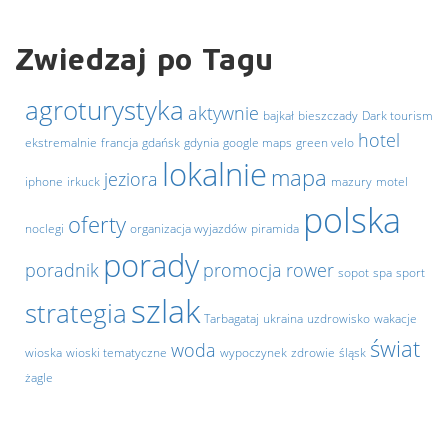
Zwiedzaj po Tagu
agroturystyka
aktywnie
bajkał
bieszczady
Dark tourism
hotel
ekstremalnie
francja
gdańsk
gdynia
google maps
green velo
lokalnie
mapa
jeziora
iphone
irkuck
mazury
motel
polska
oferty
noclegi
organizacja wyjazdów
piramida
porady
poradnik
promocja
rower
sopot
spa
sport
szlak
strategia
Tarbagataj
ukraina
uzdrowisko
wakacje
świat
woda
wioska
wioski tematyczne
wypoczynek
zdrowie
śląsk
żagle