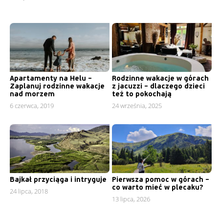
Apartamenty na Helu –
Rodzinne wakacje w górach
Zaplanuj rodzinne wakacje
z jacuzzi – dlaczego dzieci
nad morzem
też to pokochają
6 czerwca, 2019
24 września, 2025
Bajkał przyciąga i intryguje
Pierwsza pomoc w górach –
co warto mieć w plecaku?
24 lipca, 2018
13 lipca, 2026