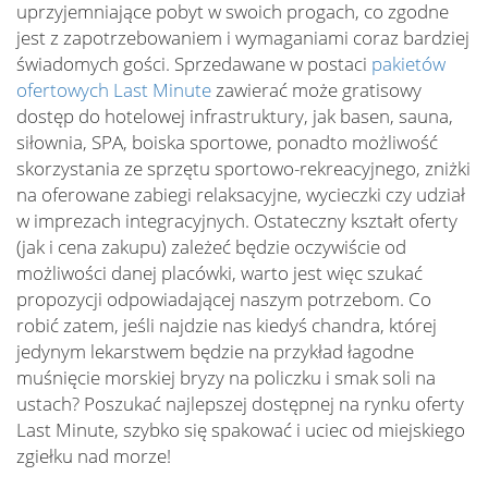
uprzyjemniające pobyt w swoich progach, co zgodne
jest z zapotrzebowaniem i wymaganiami coraz bardziej
świadomych gości. Sprzedawane w postaci
pakietów
ofertowych Last Minute
zawierać może gratisowy
dostęp do hotelowej infrastruktury, jak basen, sauna,
siłownia, SPA, boiska sportowe, ponadto możliwość
skorzystania ze sprzętu sportowo-rekreacyjnego, zniżki
na oferowane zabiegi relaksacyjne, wycieczki czy udział
w imprezach integracyjnych. Ostateczny kształt oferty
(jak i cena zakupu) zależeć będzie oczywiście od
możliwości danej placówki, warto jest więc szukać
propozycji odpowiadającej naszym potrzebom. Co
robić zatem, jeśli najdzie nas kiedyś chandra, której
jedynym lekarstwem będzie na przykład łagodne
muśnięcie morskiej bryzy na policzku i smak soli na
ustach? Poszukać najlepszej dostępnej na rynku oferty
Last Minute, szybko się spakować i uciec od miejskiego
zgiełku nad morze!