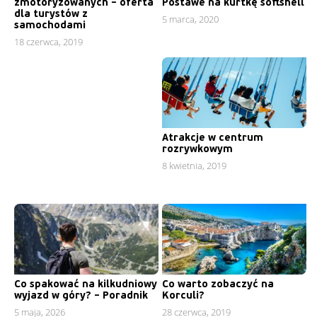
zmotoryzowanych – oferta
Postawe na kurtkę softshell
dla turystów z
5 marca, 2020
samochodami
18 czerwca, 2019
Atrakcje w centrum
rozrywkowym
8 kwietnia, 2019
Co spakować na kilkudniowy
Co warto zobaczyć na
wyjazd w góry? – Poradnik
Korculi?
5 maja, 2026
28 czerwca, 2019