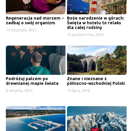
Regeneracja nad morzem –
Boże narodzenie w górach:
zadbaj o swój organizm
Święta w hotelu to relaks
dla całej rodziny
15 listopada, 2021
16 października, 2023
Podróżuj palcem po
Znane i nieznane z
drewnianej mapie świata
północno-wschodniej Polski
8 sierpnia, 2023
19 lipca, 2018