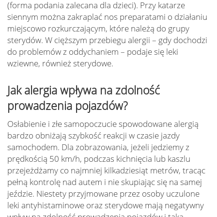
(forma podania zalecana dla dzieci). Przy katarze
siennym można zakraplać nos preparatami o działaniu
miejscowo rozkurczającym, które należą do grupy
sterydów. W cięższym przebiegu alergii – gdy dochodzi
do problemów z oddychaniem – podaje się leki
wziewne, również sterydowe.
Jak alergia wpływa na zdolność
prowadzenia pojazdów?
Osłabienie i złe samopoczucie spowodowane alergią
bardzo obniżają szybkość reakcji w czasie jazdy
samochodem. Dla zobrazowania, jeżeli jedziemy z
prędkością 50 km/h, podczas kichnięcia lub kaszlu
przejeżdżamy co najmniej kilkadziesiąt metrów, tracąc
pełną kontrolę nad autem i nie skupiając się na samej
jeździe. Niestety przyjmowane przez osoby uczulone
leki antyhistaminowe oraz sterydowe mają negatywny
wpływ na zdolność prowadzenia pojazdów i taka