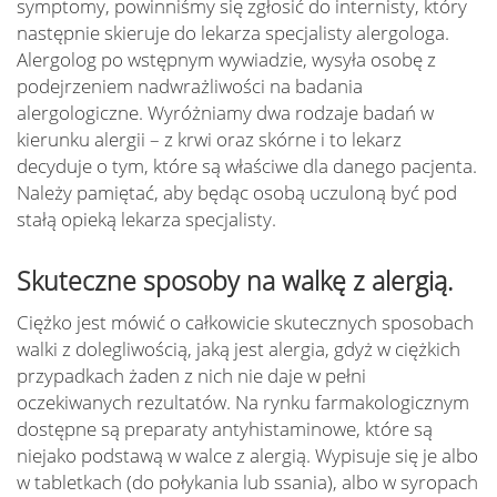
symptomy, powinniśmy się zgłosić do internisty, który
następnie skieruje do lekarza specjalisty alergologa.
Alergolog po wstępnym wywiadzie, wysyła osobę z
podejrzeniem nadwrażliwości na badania
alergologiczne. Wyróżniamy dwa rodzaje badań w
kierunku alergii – z krwi oraz skórne i to lekarz
decyduje o tym, które są właściwe dla danego pacjenta.
Należy pamiętać, aby będąc osobą uczuloną być pod
stałą opieką lekarza specjalisty.
Skuteczne sposoby na walkę z alergią.
Ciężko jest mówić o całkowicie skutecznych sposobach
walki z dolegliwością, jaką jest alergia, gdyż w ciężkich
przypadkach żaden z nich nie daje w pełni
oczekiwanych rezultatów. Na rynku farmakologicznym
dostępne są preparaty antyhistaminowe, które są
niejako podstawą w walce z alergią. Wypisuje się je albo
w tabletkach (do połykania lub ssania), albo w syropach