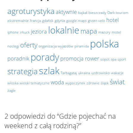
agroturystyka
aktywnie
bajkał
bieszczady
Dark tourism
hotel
ekstremalnie
francja
gdańsk
gdynia
google maps
green velo
lokalnie
mapa
jeziora
iphone
irkuck
mazury
motel
polska
oferty
noclegi
organizacja wyjazdów
piramida
porady
poradnik
promocja
rower
sopot
spa
sport
szlak
strategia
Tarbagataj
ukraina
uzdrowisko
wakacje
świat
woda
wioska
wioski tematyczne
wypoczynek
zdrowie
śląsk
żagle
2 odpowiedzi do “Gdzie pojechać na
weekend z całą rodziną?”