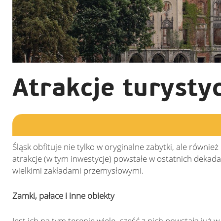
Atrakcje turysty
Śląsk obfituje nie tylko w oryginalne zabytki, ale równi
atrakcje (w tym inwestycje) powstałe w ostatnich dekad
wielkimi zakładami przemysłowymi.
Zamki, pałace i inne obiekty
Jest ich na tym terenie wiele, część z nich powstała j