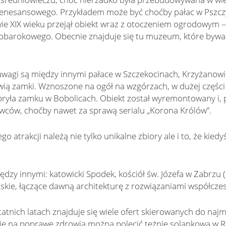
 renesansowego. Przykładem może być choćby pałac w Pszcz
e XIX wieku przejął obiekt wraz z otoczeniem ogrodowym –
eobarokowego. Obecnie znajduje się tu muzeum, które bywa
wagi są między innymi pałace w Szczekocinach, Krzyżanowi
ią zamki. Wznoszone na ogół na wzgórzach, w dużej części
 bryła zamku w Bobolicach. Obiekt został wyremontowany i,
mowców, choćby nawet za sprawą serialu „Korona Królów”.
atrakcji należą nie tylko unikalne zbiory ale i to, że kiedy
dzy innymi: katowicki Spodek, kościół św. Józefa w Zabrzu 
skie, łączące dawną architekturę z rozwiązaniami współcze
atnich latach znajduje się wiele ofert skierowanych do naj
 na poprawę zdrowia można polecić tężnię solankową w Ra