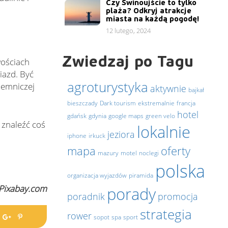
Czy Świnoujście to tylko
plaża? Odkryj atrakcje
miasta na każdą pogodę!
12 lutego, 2024
Zwiedzaj po Tagu
wościach
iazd. Być
agroturystyka
jemniczej
aktywnie
bajkał
bieszczady
Dark tourism
ekstremalnie
francja
hotel
gdańsk
gdynia
google maps
green velo
 znaleźć coś
lokalnie
jeziora
iphone
irkuck
mapa
oferty
mazury
motel
noclegi
polska
organizacja wyjazdów
piramida
 Pixabay.com
porady
poradnik
promocja
strategia
rower
sopot
spa
sport