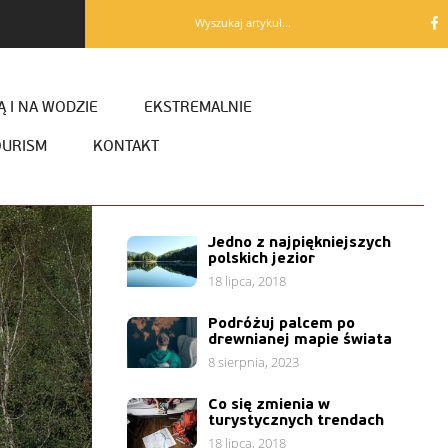
Wyszukaj artykuł...
 I NA WODZIE
EKSTREMALNIE
OURISM
KONTAKT
Jedno z najpiękniejszych
polskich jezior
18 lipca, 2018
Podróżuj palcem po
drewnianej mapie świata
8 sierpnia, 2023
Co się zmienia w
turystycznych trendach
18 lipca, 2018