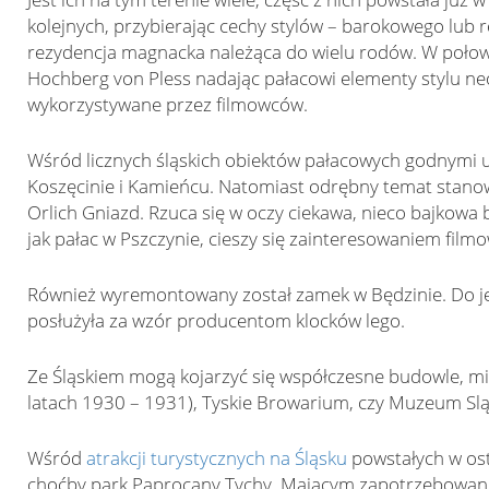
kolejnych, przybierając cechy stylów – barokowego lub
rezydencja magnacka należąca do wielu rodów. W połowi
Hochberg von Pless nadając pałacowi elementy stylu n
wykorzystywane przez filmowców.
Wśród licznych śląskich obiektów pałacowych godnymi u
Koszęcinie i Kamieńcu. Natomiast odrębny temat stanow
Orlich Gniazd. Rzuca się w oczy ciekawa, nieco bajkowa
jak pałac w Pszczynie, cieszy się zainteresowaniem fil
Również wyremontowany został zamek w Będzinie. Do jego 
posłużyła za wzór producentom klocków lego.
Ze Śląskiem mogą kojarzyć się współczesne budowle, mię
latach 1930 – 1931), Tyskie Browarium, czy Muzeum Slą
Wśród
atrakcji turystycznych na Śląsku
powstałych w ost
choćby park Paprocany Tychy. Mającym zapotrzebowanie