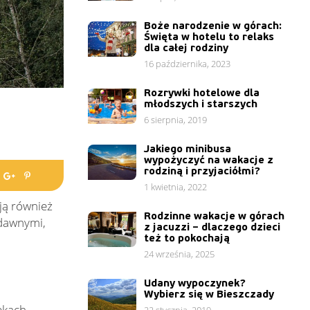
Boże narodzenie w górach:
Święta w hotelu to relaks
dla całej rodziny
16 października, 2023
Rozrywki hotelowe dla
młodszych i starszych
6 sierpnia, 2019
Jakiego minibusa
wypożyczyć na wakacje z
rodziną i przyjaciółmi?
1 kwietnia, 2022
ają również
Rodzinne wakacje w górach
 dawnymi,
z jacuzzi – dlaczego dzieci
też to pokochają
24 września, 2025
Udany wypoczynek?
Wybierz się w Bieszczady
ekach