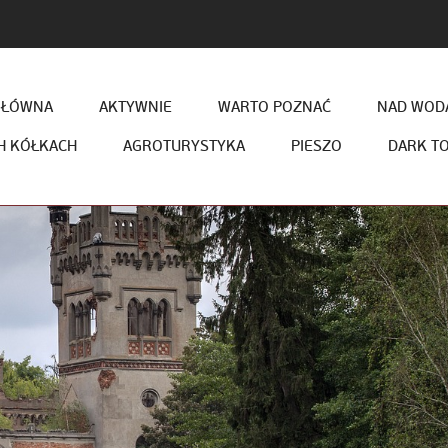
GŁÓWNA
AKTYWNIE
WARTO POZNAĆ
NAD WODĄ
H KÓŁKACH
AGROTURYSTYKA
PIESZO
DARK T