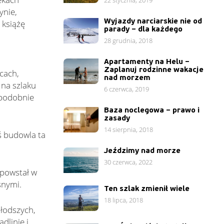
22 stycznia, 2019
ynie,
Wyjazdy narciarskie nie od
 książę
parady – dla każdego
28 grudnia, 2018
Apartamenty na Helu –
Zaplanuj rodzinne wakacje
cach,
nad morzem
 na szlaku
6 czerwca, 2019
 podobnie
Baza noclegowa – prawo i
zasady
14 sierpnia, 2018
ś budowla ta
Jeździmy nad morze
30 czerwca, 2022
(powstał w
snymi.
Ten szlak zmienił wiele
18 lipca, 2018
młodszych,
dlinie i