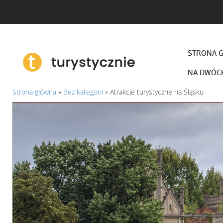
STRONA 
NA DWÓC
Strona główna
»
Bez kategorii
»
Atrakcje turystyczne na Śląsku