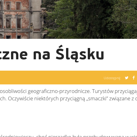
czne na Śląsku
Udostępnij:
eż osobliwości geograficzno-przyrodnicze. Turystów przyciąg
ach. Oczywiście niektórych przyciągną „smaczki” związane z
uż w średniowieczu, choć nierzadko była przebudowywana w wi